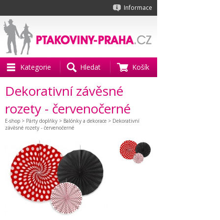
Informace
Kategorie
Hledat
Košík
Dekorativní závěsné
rozety - červenočerné
E-shop
>
Párty doplňky
>
Balónky a dekorace
> Dekorativní
závěsné rozety - červenočerné