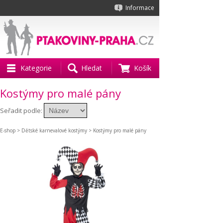
Informace
Kategorie
Hledat
Košík
Kostýmy pro malé pány
Seřadit podle:
E-shop
>
Dětské karnevalové kostýmy
> Kostýmy pro malé pány