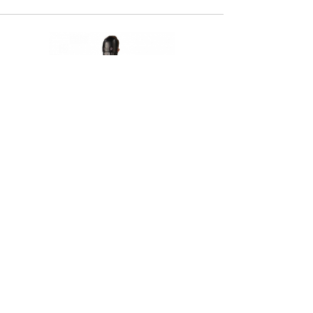
Dětský kostým - K-2SO Droid
1 799 Kč