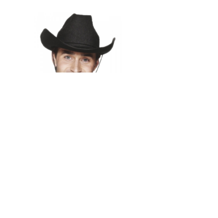
Klobouk – Kovboj černý
446 Kč