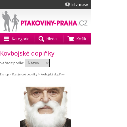
Informace
Kategorie
Hledat
Košík
Kovbojské doplňky
Seřadit podle:
E-shop
>
Kostýmové doplňky
> Kovbojské doplňky