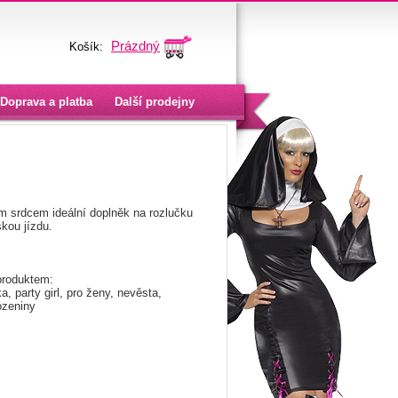
Prázdný
Košík:
Doprava a platba
Další prodejny
m srdcem ideální doplněk na rozlučku
kou jízdu.
produktem:
a, party girl, pro ženy, nevěsta,
ozeniny