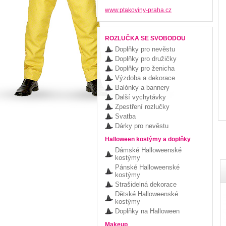
www.ptakoviny-praha.cz
ROZLUČKA SE SVOBODOU
Doplňky pro nevěstu
Doplňky pro družičky
Doplňky pro ženicha
Výzdoba a dekorace
Balónky a bannery
Další vychytávky
Zpestření rozlučky
Svatba
Dárky pro nevěstu
Halloween kostýmy a doplňky
Dámské Halloweenské
kostýmy
Pánské Halloweenské
kostýmy
Strašidelná dekorace
Dětské Halloweenské
kostýmy
Doplňky na Halloween
Makeup