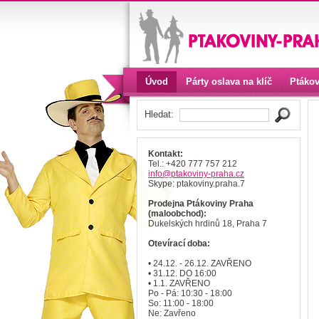
Úvod
Párty oslava na klíč
Ptákov
Kontakt
Hledat:
Kontakt:
Tel.: +420 777 757 212
info
@ptakoviny-praha
.cz
Skype: ptakoviny.praha.7
Prodejna Ptákoviny Praha
(maloobchod):
Dukelských hrdinů 18, Praha 7
Otevírací doba:
• 24.12. - 26.12. ZAVŘENO
• 31.12. DO 16:00
• 1.1. ZAVŘENO
Po - Pá: 10:30 - 18:00
So: 11:00 - 18:00
Ne: Zavřeno