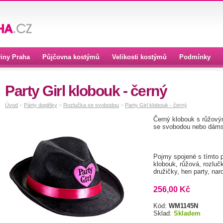
iny Praha
Půjčovna kostýmů
Velikosti kostýmů
Podmínky
Party Girl klobouk - černý
Úvod
>
Párty doplňky
>
Rozlučka se svobodou
>
Party Girl klobouk - černý
Černý klobouk s růžový
se svobodou nebo dáms
Pojmy spojené s tímto 
klobouk, růžová, rozlučk
družičky, hen party, nar
256,00 Kč
Kód:
WM1145N
Sklad:
Skladem