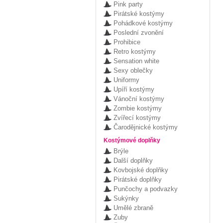
Pink party
Pirátské kostýmy
Pohádkové kostýmy
Poslední zvonění
Prohibice
Retro kostýmy
Sensation white
Sexy oblečky
Uniformy
Upíří kostýmy
Vánoční kostýmy
Zombie kostýmy
Zvířecí kostýmy
Čarodějnické kostýmy
Kostýmové doplňky
Brýle
Další doplňky
Kovbojské doplňky
Pirátské doplňky
Punčochy a podvazky
Sukýnky
Umělé zbraně
Zuby