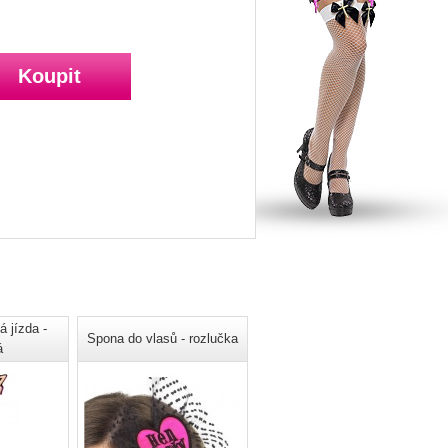
 jízda -
Spona do vlasů - rozlučka
á