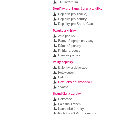
Tiki keramika
Doplňky pro Santy, čerty a andílky
Doplňky pro andílky
Doplňky pro čertíky
Doplňky pro Santu Clause
Paruky a knírky
Afro paruky
Barevné spreje na vlasy
Dámské paruky
Knírky a vousy
Pánské paruky
Párty doplňky
Balónky a dekorace
Fotokoutek
Helium
Rozlučka se svobodou
Svatba
Srandičky a žertíky
Dekorace
Falešná zranění
Kanadské žertíky
Prdící polštářky a smrady