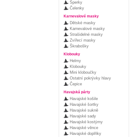
Šperky
Čelenky
Karnevalové masky
Dětské masky
Karnevalové masky
Strašidelné masky
Zvířecí masky
Škrabošky
Klobouky
Helmy
Klobouky
Mini kloboučky
Ostatní pokrývky hlavy
Čepice
Havajská párty
Havajské košile
Havajské šortky
Havajské sukně
Havajské sady
Havajské kostýmy
Havajské věnce
Havajské doplňky