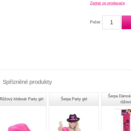
Zeptat se prodavače
Počet:
Spřízněné produkty
Šerpa Dámská
Růžový klobouk Party girl
Šerpa Party girl
růžov