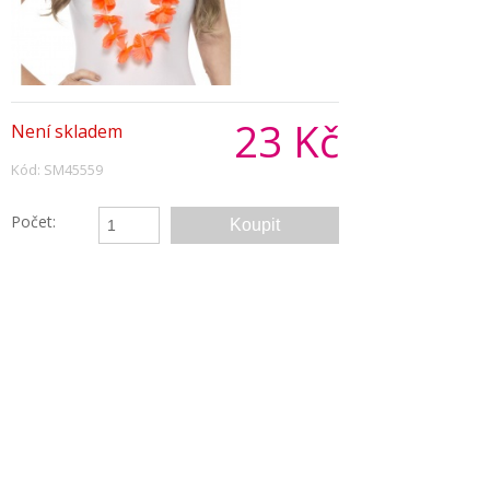
23 Kč
Není skladem
Kód: SM45559
Počet:
Popis produktu
Neonově oranžový havajský věnec ideální
doplněk ke kostýmu havajanky nebo na
havajskou party.
Pojmy spojené s tímto produktem:
Havaj, Hawaii, věnec, aloha, tanečnice, hula