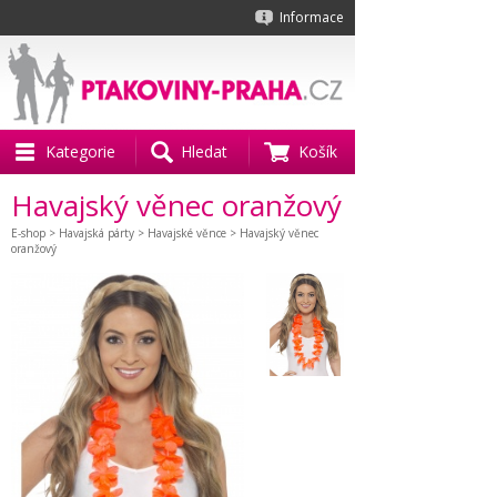
Informace
Kategorie
Hledat
Košík
Havajský věnec oranžový
E-shop
>
Havajská párty
>
Havajské věnce
> Havajský věnec
oranžový