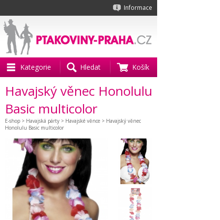
Informace
Kategorie
Hledat
Košík
Havajský věnec Honolulu
Basic multicolor
E-shop
>
Havajská párty
>
Havajské věnce
> Havajský věnec
Honolulu Basic multicolor