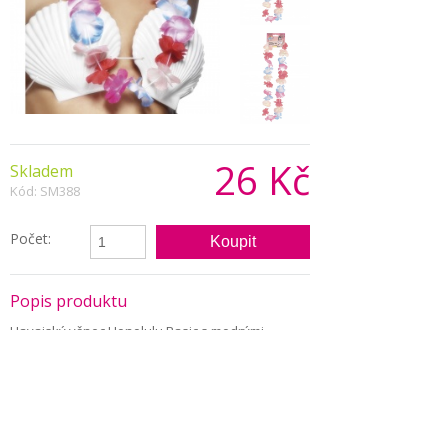
26 Kč
Skladem
Kód: SM388
Počet:
Popis produktu
Havajský věnec Honolulu Basic s modrými,
červenými a růžovými květy.
Havajský věnec se nosí nejčastěji na krku. Je
vhodným doplňkem pro jakoukoliv příležitost
jako jsou například narozeniny, svatby nebo
firemní oslavy. Může být ale zajímavým