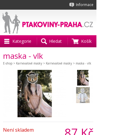
Informace
Kategorie
Hledat
Košík
maska - vlk
E-shop
>
Karnevalové masky
>
Karnevalové masky
> maska - vlk
87 Kč
Není skladem