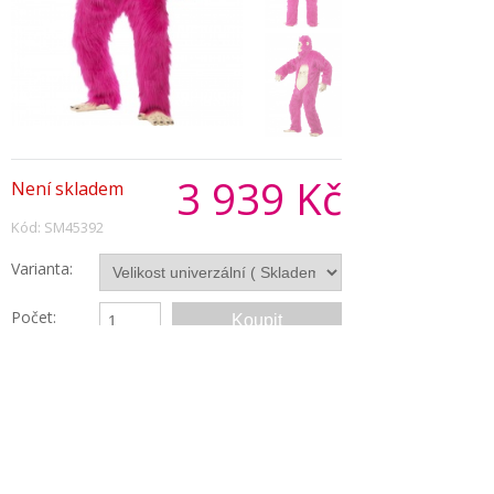
3 939 Kč
Není skladem
Kód: SM45392
Varianta:
Počet:
Popis produktu
Luxusní kostým chlupaté gorily, navíc v růžové
barvě, se skládá z chlupaté kombinézy s hrudí,
masky, rukavic a nohou. Vhodný maskot nebo
kostým na zvířecí párty.