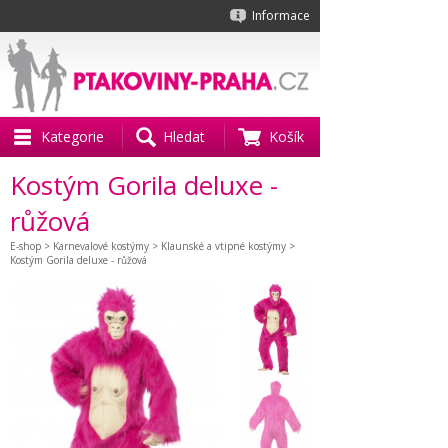
Informace
Kategorie
Hledat
Košík
Kostým Gorila deluxe -
růžová
E-shop
>
Karnevalové kostýmy
>
Klaunské a vtipné kostýmy
>
Kostým Gorila deluxe - růžová