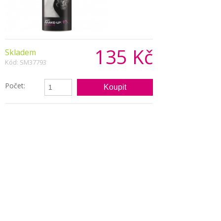
135 Kč
Skladem
Kód: SM37793
Počet:
Popis produktu
Barevný UV sprej na vlasy a tělo.
Barva: bílá
Velikost: 75 ml
Pojmy spojené s tímto produktem:
svítící sprej, klub, neon, UV barva, líčidlo
Copyright © 2026, Všechna práva vyhrazena