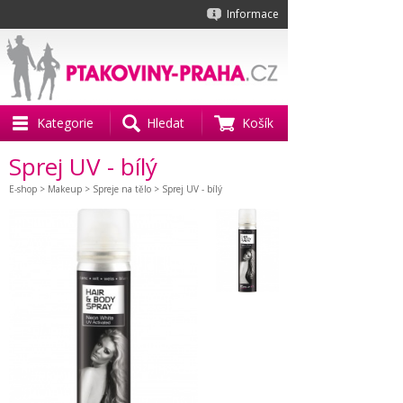
Informace
Kategorie
Hledat
Košík
Sprej UV - bílý
E-shop
>
Makeup
>
Spreje na tělo
> Sprej UV - bílý