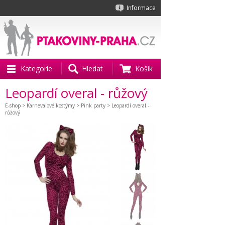
Informace
Kategorie
Hledat
Košík
Leopardí overal - růžový
E-shop
>
Karnevalové kostýmy
>
Pink party
> Leopardí overal -
růžový