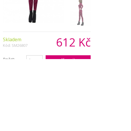
612 Kč
Skladem
Kód: SM26807
Počet:
Popis produktu
Sexy přiléhavý kostým leopardí ženy. Kostým Vás
promění v nejkrásnější šelmu večera.
Kostým se hodí na zvířecí nebo sexy párty.
Vhodné taky pro hostesky
Copyright © 2026, Všechna práva vyhrazena
Zobrazit klasickou verzi
|
Powered by BeeShop